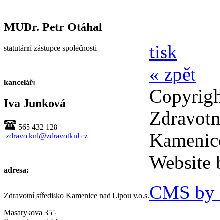
MUDr. Petr Otáhal
tisk
statutární zástupce společnosti
« zpět
kancelář:
Copyrig
Iva Junková
Zdravotn
565 432 128
Kamenice
zdravotknl@zdravotknl.cz
Website
adresa:
CMS by 
Zdravotní středisko Kamenice nad Lipou v.o.s.
Masarykova 355